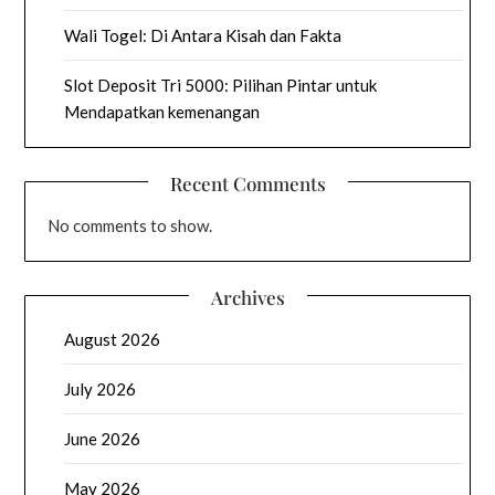
Wali Togel: Di Antara Kisah dan Fakta
Slot Deposit Tri 5000: Pilihan Pintar untuk
Mendapatkan kemenangan
Recent Comments
No comments to show.
Archives
August 2026
July 2026
June 2026
May 2026