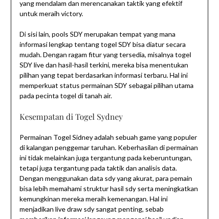
yang mendalam dan merencanakan taktik yang efektif
untuk meraih victory.
Di sisi lain, pools SDY merupakan tempat yang mana
informasi lengkap tentang togel SDY bisa diatur secara
mudah. Dengan ragam fitur yang tersedia, misalnya togel
SDY live dan hasil-hasil terkini, mereka bisa menentukan
pilihan yang tepat berdasarkan informasi terbaru. Hal ini
memperkuat status permainan SDY sebagai pilihan utama
pada pecinta togel di tanah air.
Kesempatan di Togel Sydney
Permainan Togel Sidney adalah sebuah game yang populer
di kalangan penggemar taruhan. Keberhasilan di permainan
ini tidak melainkan juga tergantung pada keberuntungan,
tetapi juga tergantung pada taktik dan analisis data.
Dengan menggunakan data sdy yang akurat, para pemain
bisa lebih memahami struktur hasil sdy serta meningkatkan
kemungkinan mereka meraih kemenangan. Hal ini
menjadikan live draw sdy sangat penting, sebab