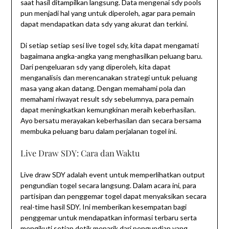
saat hasil ditampilkan langsung. Data mengenai sdy pools
pun menjadi hal yang untuk diperoleh, agar para pemain
dapat mendapatkan data sdy yang akurat dan terkini.
Di setiap setiap sesi live togel sdy, kita dapat mengamati
bagaimana angka-angka yang menghasilkan peluang baru.
Dari pengeluaran sdy yang diperoleh, kita dapat
menganalisis dan merencanakan strategi untuk peluang
masa yang akan datang. Dengan memahami pola dan
memahami riwayat result sdy sebelumnya, para pemain
dapat meningkatkan kemungkinan meraih keberhasilan.
Ayo bersatu merayakan keberhasilan dan secara bersama
membuka peluang baru dalam perjalanan togel ini.
Live Draw SDY: Cara dan Waktu
Live draw SDY adalah event untuk memperlihatkan output
pengundian togel secara langsung. Dalam acara ini, para
partisipan dan penggemar togel dapat menyaksikan secara
real-time hasil SDY. Ini memberikan kesempatan bagi
penggemar untuk mendapatkan informasi terbaru serta
mengikuti setiap detik menarik dari pengundian yang