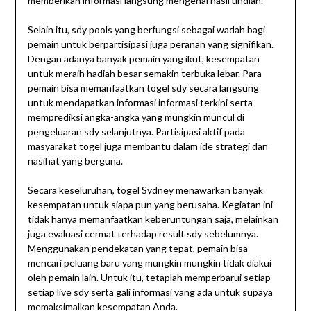
memberikan informasi langsung mengenai hasil undian.
Selain itu, sdy pools yang berfungsi sebagai wadah bagi
pemain untuk berpartisipasi juga peranan yang signifikan.
Dengan adanya banyak pemain yang ikut, kesempatan
untuk meraih hadiah besar semakin terbuka lebar. Para
pemain bisa memanfaatkan togel sdy secara langsung
untuk mendapatkan informasi informasi terkini serta
memprediksi angka-angka yang mungkin muncul di
pengeluaran sdy selanjutnya. Partisipasi aktif pada
masyarakat togel juga membantu dalam ide strategi dan
nasihat yang berguna.
Secara keseluruhan, togel Sydney menawarkan banyak
kesempatan untuk siapa pun yang berusaha. Kegiatan ini
tidak hanya memanfaatkan keberuntungan saja, melainkan
juga evaluasi cermat terhadap result sdy sebelumnya.
Menggunakan pendekatan yang tepat, pemain bisa
mencari peluang baru yang mungkin mungkin tidak diakui
oleh pemain lain. Untuk itu, tetaplah memperbarui setiap
setiap live sdy serta gali informasi yang ada untuk supaya
memaksimalkan kesempatan Anda.