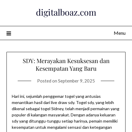
Skip
digitalboaz.com
to
content
Menu
SDY: Merayakan Kesuksesan dan
Kesempatan Yang Baru
Posted on
September 9, 2025
Hari ini, sejumlah penggemar togel yang antusias
menantikan hasil dari live draw sdy. Togel sdy, yang lebih
dikenal sebagai togel Sidney, telah menjadi permainan yang
populer di kalangan masyarakat. Dengan adanya keluaran
sdy yang ditunggu-tunggu setiap harinya, pemain memiliki
kesempatan untuk mengalami sensasi dan ketegangan