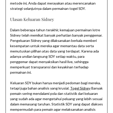
metode ini, Anda dapat merayakan atau merencanakan
strategi selanjutnya dalam permainan togel SDY.
Ulasan Keluaran Sidney
Dalam beberapa tahun terakhir, kemajuan permainan lotre
Sidney telah memikat banyak perhatian banyak penggemar.
Pengeluaran Sidney yang dilaksanakan berkala memberi
kesempatan untuk mereka agar memantau data serta
memutuskan pilihan atas data yang terdapat. Karena ada
adanya undian langsung SDY setiap waktu, para
penggemar dapat menyaksikan hasil live, sehingga
memperkuat transparansi dan keyakinan terhadap
permainan ini.
Keluaran SDY bukan hanya menjadi pedoman bagi mereka,
tetapi juga bahan analisis yang krusial.
Togel Sidney
Banyak
pemain sering mendalami pola dan statistik dari keluaran
yang sudah ada agar mengetahui peluang yang lebih sesuai
dalam memasang taruhan. Statistik SDY yang dapat diakses
mempermudah para pemain agar melaksanakan analisis