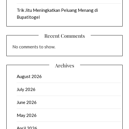
Trik Jitu Meningkatkan Peluang Menang di
Bupatitogel
Recent Comments
No comments to show.
Archives
August 2026
July 2026
June 2026
May 2026
April 2026