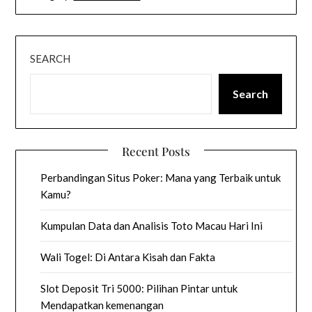
SEARCH
Search
Recent Posts
Perbandingan Situs Poker: Mana yang Terbaik untuk
Kamu?
Kumpulan Data dan Analisis Toto Macau Hari Ini
Wali Togel: Di Antara Kisah dan Fakta
Slot Deposit Tri 5000: Pilihan Pintar untuk
Mendapatkan kemenangan