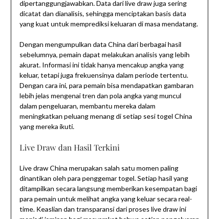
dipertanggungjawabkan. Data dari live draw juga sering
dicatat dan dianalisis, sehingga menciptakan basis data
yang kuat untuk memprediksi keluaran di masa mendatang.
Dengan mengumpulkan data China dari berbagai hasil
sebelumnya, pemain dapat melakukan analisis yang lebih
akurat. Informasi ini tidak hanya mencakup angka yang
keluar, tetapi juga frekuensinya dalam periode tertentu.
Dengan cara ini, para pemain bisa mendapatkan gambaran
lebih jelas mengenai tren dan pola angka yang muncul
dalam pengeluaran, membantu mereka dalam
meningkatkan peluang menang di setiap sesi togel China
yang mereka ikuti.
Live Draw dan Hasil Terkini
Live draw China merupakan salah satu momen paling
dinantikan oleh para penggemar togel. Setiap hasil yang
ditampilkan secara langsung memberikan kesempatan bagi
para pemain untuk melihat angka yang keluar secara real-
time. Keaslian dan transparansi dari proses live draw ini