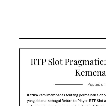
Skip
to
content
RTP Slot Pragmatic
Kemena
Posted o
Ketika kami membahas tentang permainan slot onl
yang dikenal sebagai Return to Player. RTP Slo