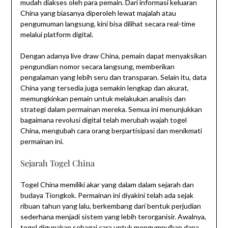
mudah diakses oleh para pemain. Dari informasi keluaran
China yang biasanya diperoleh lewat majalah atau
pengumuman langsung, kini bisa dilihat secara real-time
melalui platform digital.
Dengan adanya live draw China, pemain dapat menyaksikan
pengundian nomor secara langsung, memberikan
pengalaman yang lebih seru dan transparan. Selain itu, data
China yang tersedia juga semakin lengkap dan akurat,
memungkinkan pemain untuk melakukan analisis dan
strategi dalam permainan mereka. Semua ini menunjukkan
bagaimana revolusi digital telah merubah wajah togel
China, mengubah cara orang berpartisipasi dan menikmati
permainan ini.
Sejarah Togel China
Togel China memiliki akar yang dalam dalam sejarah dan
budaya Tiongkok. Permainan ini diyakini telah ada sejak
ribuan tahun yang lalu, berkembang dari bentuk perjudian
sederhana menjadi sistem yang lebih terorganisir. Awalnya,
togel digunakan sebagai cara untuk mengumpulkan dana