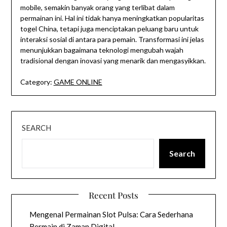
mobile, semakin banyak orang yang terlibat dalam
permainan ini. Hal ini tidak hanya meningkatkan popularitas
togel China, tetapi juga menciptakan peluang baru untuk
interaksi sosial di antara para pemain. Transformasi ini jelas
menunjukkan bagaimana teknologi mengubah wajah
tradisional dengan inovasi yang menarik dan mengasyikkan.
Category:
GAME ONLINE
SEARCH
Search
Recent Posts
Mengenal Permainan Slot Pulsa: Cara Sederhana
Bermain di Zaman Digital