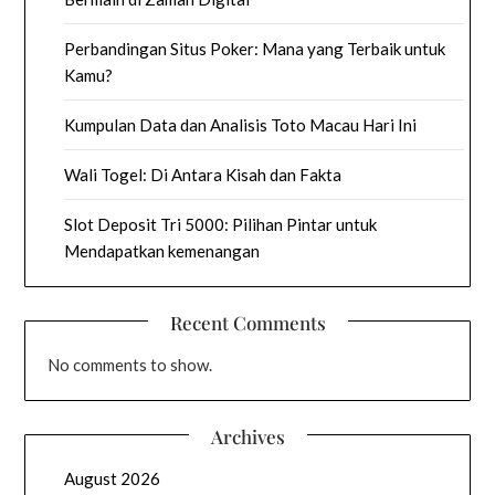
Perbandingan Situs Poker: Mana yang Terbaik untuk
Kamu?
Kumpulan Data dan Analisis Toto Macau Hari Ini
Wali Togel: Di Antara Kisah dan Fakta
Slot Deposit Tri 5000: Pilihan Pintar untuk
Mendapatkan kemenangan
Recent Comments
No comments to show.
Archives
August 2026