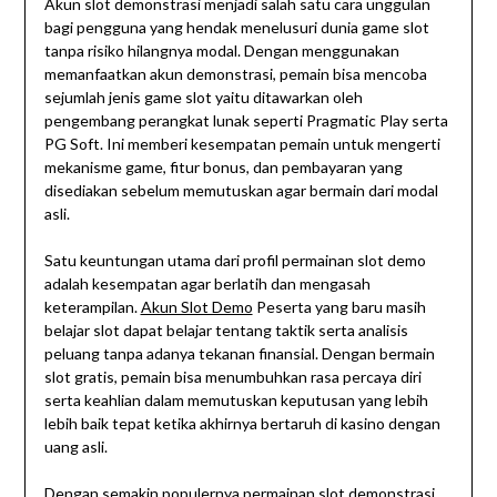
Akun slot demonstrasi menjadi salah satu cara unggulan
bagi pengguna yang hendak menelusuri dunia game slot
tanpa risiko hilangnya modal. Dengan menggunakan
memanfaatkan akun demonstrasi, pemain bisa mencoba
sejumlah jenis game slot yaitu ditawarkan oleh
pengembang perangkat lunak seperti Pragmatic Play serta
PG Soft. Ini memberi kesempatan pemain untuk mengerti
mekanisme game, fitur bonus, dan pembayaran yang
disediakan sebelum memutuskan agar bermain dari modal
asli.
Satu keuntungan utama dari profil permainan slot demo
adalah kesempatan agar berlatih dan mengasah
keterampilan.
Akun Slot Demo
Peserta yang baru masih
belajar slot dapat belajar tentang taktik serta analisis
peluang tanpa adanya tekanan finansial. Dengan bermain
slot gratis, pemain bisa menumbuhkan rasa percaya diri
serta keahlian dalam memutuskan keputusan yang lebih
lebih baik tepat ketika akhirnya bertaruh di kasino dengan
uang asli.
Dengan semakin populernya permainan slot demonstrasi,