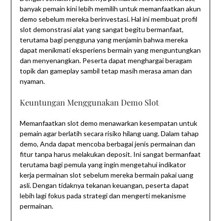
banyak pemain kini lebih memilih untuk memanfaatkan akun
demo sebelum mereka berinvestasi. Hal ini membuat profil
slot demonstrasi alat yang sangat begitu bermanfaat,
terutama bagi pengguna yang menjamin bahwa mereka
dapat menikmati eksperiens bermain yang menguntungkan
dan menyenangkan. Peserta dapat menghargai beragam
topik dan gameplay sambil tetap masih merasa aman dan
nyaman.
Keuntungan Menggunakan Demo Slot
Memanfaatkan slot demo menawarkan kesempatan untuk
pemain agar berlatih secara risiko hilang uang. Dalam tahap
demo, Anda dapat mencoba berbagai jenis permainan dan
fitur tanpa harus melakukan deposit. Ini sangat bermanfaat
terutama bagi pemula yang ingin mengetahui indikator
kerja permainan slot sebelum mereka bermain pakai uang
asli. Dengan tidaknya tekanan keuangan, peserta dapat
lebih lagi fokus pada strategi dan mengerti mekanisme
permainan.