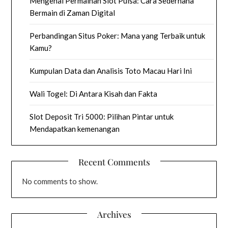
Mengenal Permainan Slot Pulsa: Cara Sederhana
Bermain di Zaman Digital
Perbandingan Situs Poker: Mana yang Terbaik untuk
Kamu?
Kumpulan Data dan Analisis Toto Macau Hari Ini
Wali Togel: Di Antara Kisah dan Fakta
Slot Deposit Tri 5000: Pilihan Pintar untuk
Mendapatkan kemenangan
Recent Comments
No comments to show.
Archives