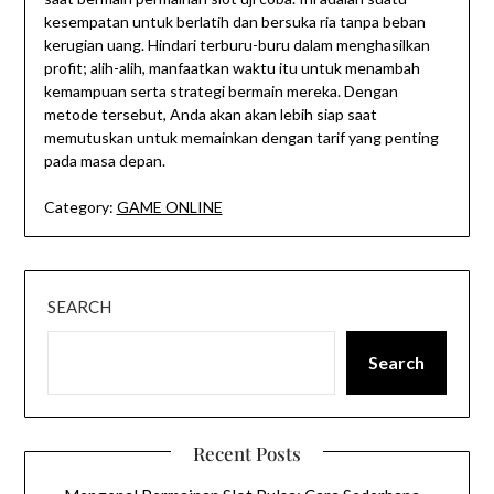
kesempatan untuk berlatih dan bersuka ria tanpa beban
kerugian uang. Hindari terburu-buru dalam menghasilkan
profit; alih-alih, manfaatkan waktu itu untuk menambah
kemampuan serta strategi bermain mereka. Dengan
metode tersebut, Anda akan akan lebih siap saat
memutuskan untuk memainkan dengan tarif yang penting
pada masa depan.
Category:
GAME ONLINE
SEARCH
Search
Recent Posts