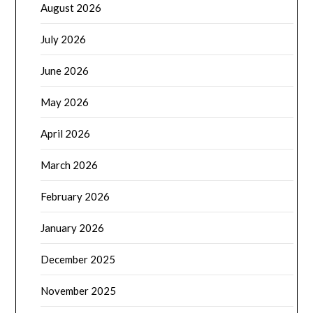
August 2026
July 2026
June 2026
May 2026
April 2026
March 2026
February 2026
January 2026
December 2025
November 2025