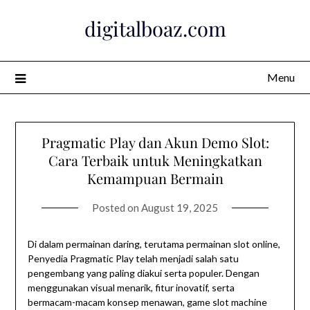
Skip
digitalboaz.com
to
content
Menu
Pragmatic Play dan Akun Demo Slot:
Cara Terbaik untuk Meningkatkan
Kemampuan Bermain
Posted on
August 19, 2025
Di dalam permainan daring, terutama permainan slot online,
Penyedia Pragmatic Play telah menjadi salah satu
pengembang yang paling diakui serta populer. Dengan
menggunakan visual menarik, fitur inovatif, serta
bermacam-macam konsep menawan, game slot machine