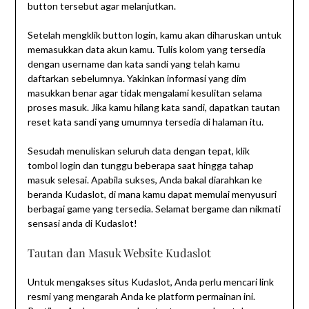
button tersebut agar melanjutkan.
Setelah mengklik button login, kamu akan diharuskan untuk
memasukkan data akun kamu. Tulis kolom yang tersedia
dengan username dan kata sandi yang telah kamu
daftarkan sebelumnya. Yakinkan informasi yang dim
masukkan benar agar tidak mengalami kesulitan selama
proses masuk. Jika kamu hilang kata sandi, dapatkan tautan
reset kata sandi yang umumnya tersedia di halaman itu.
Sesudah menuliskan seluruh data dengan tepat, klik
tombol login dan tunggu beberapa saat hingga tahap
masuk selesai. Apabila sukses, Anda bakal diarahkan ke
beranda Kudaslot, di mana kamu dapat memulai menyusuri
berbagai game yang tersedia. Selamat bergame dan nikmati
sensasi anda di Kudaslot!
Tautan dan Masuk Website Kudaslot
Untuk mengakses situs Kudaslot, Anda perlu mencari link
resmi yang mengarah Anda ke platform permainan ini.