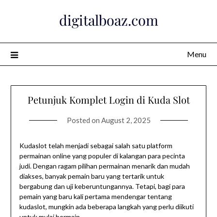
Skip
digitalboaz.com
to
content
Menu
Petunjuk Komplet Login di Kuda Slot
Posted on
August 2, 2025
Kudaslot telah menjadi sebagai salah satu platform
permainan online yang populer di kalangan para pecinta
judi. Dengan ragam pilihan permainan menarik dan mudah
diakses, banyak pemain baru yang tertarik untuk
bergabung dan uji keberuntungannya. Tetapi, bagi para
pemain yang baru kali pertama mendengar tentang
kudaslot, mungkin ada beberapa langkah yang perlu diikuti
untuk mulai bermain.