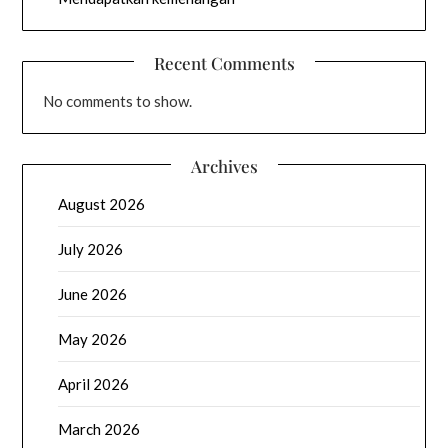
Recent Comments
No comments to show.
Archives
August 2026
July 2026
June 2026
May 2026
April 2026
March 2026