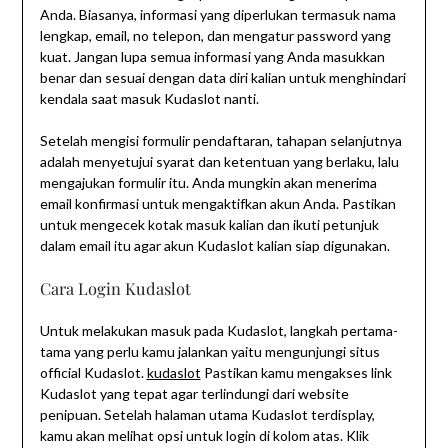
Anda. Biasanya, informasi yang diperlukan termasuk nama
lengkap, email, no telepon, dan mengatur password yang
kuat. Jangan lupa semua informasi yang Anda masukkan
benar dan sesuai dengan data diri kalian untuk menghindari
kendala saat masuk Kudaslot nanti.
Setelah mengisi formulir pendaftaran, tahapan selanjutnya
adalah menyetujui syarat dan ketentuan yang berlaku, lalu
mengajukan formulir itu. Anda mungkin akan menerima
email konfirmasi untuk mengaktifkan akun Anda. Pastikan
untuk mengecek kotak masuk kalian dan ikuti petunjuk
dalam email itu agar akun Kudaslot kalian siap digunakan.
Cara Login Kudaslot
Untuk melakukan masuk pada Kudaslot, langkah pertama-
tama yang perlu kamu jalankan yaitu mengunjungi situs
official Kudaslot.
kudaslot
Pastikan kamu mengakses link
Kudaslot yang tepat agar terlindungi dari website
penipuan. Setelah halaman utama Kudaslot terdisplay,
kamu akan melihat opsi untuk login di kolom atas. Klik