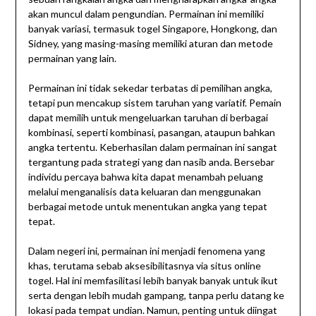
akan muncul dalam pengundian. Permainan ini memiliki
banyak variasi, termasuk togel Singapore, Hongkong, dan
Sidney, yang masing-masing memiliki aturan dan metode
permainan yang lain.
Permainan ini tidak sekedar terbatas di pemilihan angka,
tetapi pun mencakup sistem taruhan yang variatif. Pemain
dapat memilih untuk mengeluarkan taruhan di berbagai
kombinasi, seperti kombinasi, pasangan, ataupun bahkan
angka tertentu. Keberhasilan dalam permainan ini sangat
tergantung pada strategi yang dan nasib anda. Bersebar
individu percaya bahwa kita dapat menambah peluang
melalui menganalisis data keluaran dan menggunakan
berbagai metode untuk menentukan angka yang tepat
tepat.
Dalam negeri ini, permainan ini menjadi fenomena yang
khas, terutama sebab aksesibilitasnya via situs online
togel. Hal ini memfasilitasi lebih banyak banyak untuk ikut
serta dengan lebih mudah gampang, tanpa perlu datang ke
lokasi pada tempat undian. Namun, penting untuk diingat