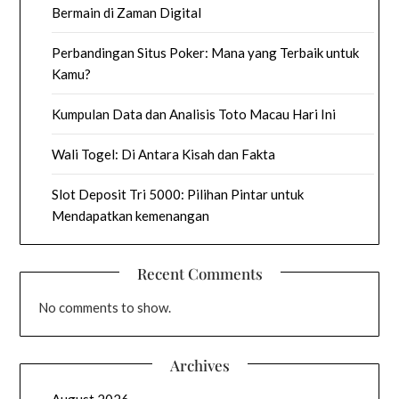
Bermain di Zaman Digital
Perbandingan Situs Poker: Mana yang Terbaik untuk
Kamu?
Kumpulan Data dan Analisis Toto Macau Hari Ini
Wali Togel: Di Antara Kisah dan Fakta
Slot Deposit Tri 5000: Pilihan Pintar untuk
Mendapatkan kemenangan
Recent Comments
No comments to show.
Archives