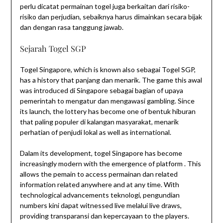
perlu dicatat permainan togel juga berkaitan dari risiko-
risiko dan perjudian, sebaiknya harus dimainkan secara bijak
dan dengan rasa tanggung jawab.
Sejarah Togel SGP
Togel Singapore, which is known also sebagai Togel SGP,
has a history that panjang dan menarik. The game this awal
was introduced di Singapore sebagai bagian of upaya
pemerintah to mengatur dan mengawasi gambling. Since
its launch, the lottery has become one of bentuk hiburan
that paling populer di kalangan masyarakat, menarik
perhatian of penjudi lokal as well as international.
Dalam its development, togel Singapore has become
increasingly modern with the emergence of platform . This
allows the pemain to access permainan dan related
information related anywhere and at any time. With
technological advancements teknologi, pengundian
numbers kini dapat witnessed live melalui live draws,
providing transparansi dan kepercayaan to the players.