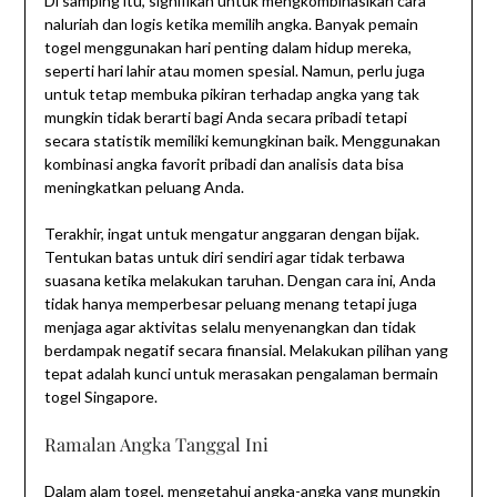
Di samping itu, signifikan untuk mengkombinasikan cara
naluriah dan logis ketika memilih angka. Banyak pemain
togel menggunakan hari penting dalam hidup mereka,
seperti hari lahir atau momen spesial. Namun, perlu juga
untuk tetap membuka pikiran terhadap angka yang tak
mungkin tidak berarti bagi Anda secara pribadi tetapi
secara statistik memiliki kemungkinan baik. Menggunakan
kombinasi angka favorit pribadi dan analisis data bisa
meningkatkan peluang Anda.
Terakhir, ingat untuk mengatur anggaran dengan bijak.
Tentukan batas untuk diri sendiri agar tidak terbawa
suasana ketika melakukan taruhan. Dengan cara ini, Anda
tidak hanya memperbesar peluang menang tetapi juga
menjaga agar aktivitas selalu menyenangkan dan tidak
berdampak negatif secara finansial. Melakukan pilihan yang
tepat adalah kunci untuk merasakan pengalaman bermain
togel Singapore.
Ramalan Angka Tanggal Ini
Dalam alam togel, mengetahui angka-angka yang mungkin