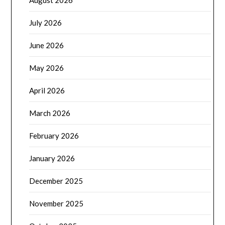
August 2026
July 2026
June 2026
May 2026
April 2026
March 2026
February 2026
January 2026
December 2025
November 2025