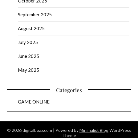
October 2025
September 2025
August 2025
July 2025
June 2025
May 2025
Categories
GAME ONLINE
© 2026 digitalboaz.com
| Powered by
Minimalist Blog
WordPress
Theme