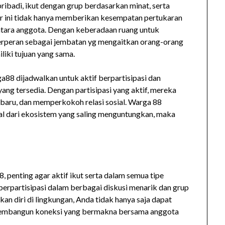
ibadi, ikut dengan grup berdasarkan minat, serta
itur ini tidak hanya memberikan kesempatan pertukaran
antara anggota. Dengan keberadaan ruang untuk
rperan sebagai jembatan yg mengaitkan orang-orang
iki tujuan yang sama.
88 dijadwalkan untuk aktif berpartisipasi dan
 tersedia. Dengan partisipasi yang aktif, mereka
baru, dan memperkokoh relasi sosial. Warga 88
al dari ekosistem yang saling menguntungkan, maka
penting agar aktif ikut serta dalam semua tipe
n berpartisipasi dalam berbagai diskusi menarik dan grup
an diri di lingkungan, Anda tidak hanya saja dapat
 membangun koneksi yang bermakna bersama anggota