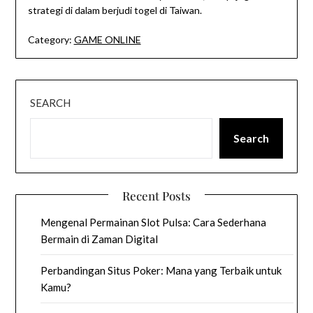
strategi di dalam berjudi togel di Taiwan.
Category:
GAME ONLINE
SEARCH
Search
Recent Posts
Mengenal Permainan Slot Pulsa: Cara Sederhana
Bermain di Zaman Digital
Perbandingan Situs Poker: Mana yang Terbaik untuk
Kamu?