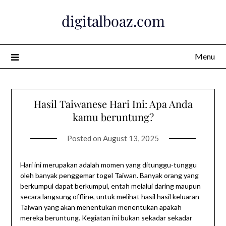
Skip
digitalboaz.com
to
content
Menu
Hasil Taiwanese Hari Ini: Apa Anda
kamu beruntung?
Posted on
August 13, 2025
Hari ini merupakan adalah momen yang ditunggu-tunggu
oleh banyak penggemar togel Taiwan. Banyak orang yang
berkumpul dapat berkumpul, entah melalui daring maupun
secara langsung offline, untuk melihat hasil hasil keluaran
Taiwan yang akan menentukan menentukan apakah
mereka beruntung. Kegiatan ini bukan sekadar sekadar