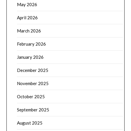
May 2026
April 2026
March 2026
February 2026
January 2026
December 2025
November 2025
October 2025
September 2025
August 2025