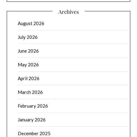
Archives
August 2026
July 2026
June 2026
May 2026
April 2026
March 2026
February 2026
January 2026
December 2025