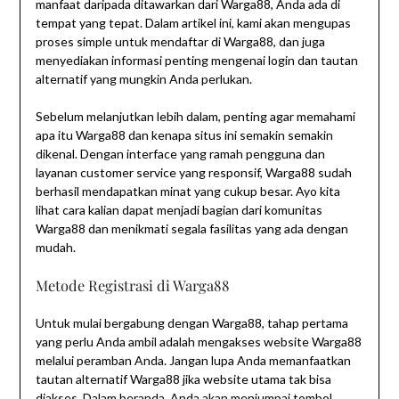
manfaat daripada ditawarkan dari Warga88, Anda ada di
tempat yang tepat. Dalam artikel ini, kami akan mengupas
proses simple untuk mendaftar di Warga88, dan juga
menyediakan informasi penting mengenai login dan tautan
alternatif yang mungkin Anda perlukan.
Sebelum melanjutkan lebih dalam, penting agar memahami
apa itu Warga88 dan kenapa situs ini semakin semakin
dikenal. Dengan interface yang ramah pengguna dan
layanan customer service yang responsif, Warga88 sudah
berhasil mendapatkan minat yang cukup besar. Ayo kita
lihat cara kalian dapat menjadi bagian dari komunitas
Warga88 dan menikmati segala fasilitas yang ada dengan
mudah.
Metode Registrasi di Warga88
Untuk mulai bergabung dengan Warga88, tahap pertama
yang perlu Anda ambil adalah mengakses website Warga88
melalui peramban Anda. Jangan lupa Anda memanfaatkan
tautan alternatif Warga88 jika website utama tak bisa
diakses. Dalam beranda, Anda akan menjumpai tombol