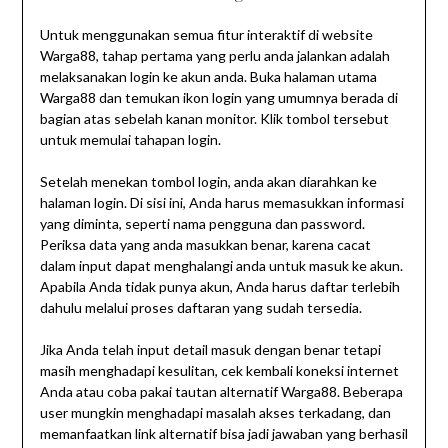
Untuk menggunakan semua fitur interaktif di website
Warga88, tahap pertama yang perlu anda jalankan adalah
melaksanakan login ke akun anda. Buka halaman utama
Warga88 dan temukan ikon login yang umumnya berada di
bagian atas sebelah kanan monitor. Klik tombol tersebut
untuk memulai tahapan login.
Setelah menekan tombol login, anda akan diarahkan ke
halaman login. Di sisi ini, Anda harus memasukkan informasi
yang diminta, seperti nama pengguna dan password.
Periksa data yang anda masukkan benar, karena cacat
dalam input dapat menghalangi anda untuk masuk ke akun.
Apabila Anda tidak punya akun, Anda harus daftar terlebih
dahulu melalui proses daftaran yang sudah tersedia.
Jika Anda telah input detail masuk dengan benar tetapi
masih menghadapi kesulitan, cek kembali koneksi internet
Anda atau coba pakai tautan alternatif Warga88. Beberapa
user mungkin menghadapi masalah akses terkadang, dan
memanfaatkan link alternatif bisa jadi jawaban yang berhasil