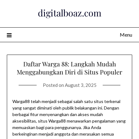
Skip
digitalboaz.com
to
content
Menu
Daftar Warga 88: Langkah Mudah
Menggabungkan Diri di Situs Populer
Posted on
August 3, 2025
Warga88 telah menjadi sebagai salah satu situs terkenal
yang sangat diminati oleh publik belakangan ini. Dengan
berbagai fitur menyenangkan dan akses mudah
aksesibilitas, situs Warga88 menawarkan pengalaman yang
memuaskan bagi para penggunanya. Jika Anda
berkeinginan menjadi anggota dan merasakan semua