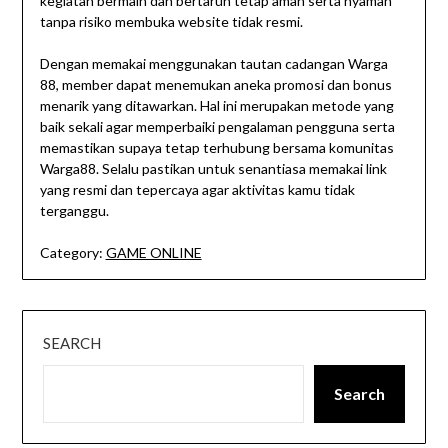
kegiatan bermain dan bertaruh tetap aman serta nyaman
tanpa risiko membuka website tidak resmi.
Dengan memakai menggunakan tautan cadangan Warga
88, member dapat menemukan aneka promosi dan bonus
menarik yang ditawarkan. Hal ini merupakan metode yang
baik sekali agar memperbaiki pengalaman pengguna serta
memastikan supaya tetap terhubung bersama komunitas
Warga88. Selalu pastikan untuk senantiasa memakai link
yang resmi dan tepercaya agar aktivitas kamu tidak
terganggu.
Category:
GAME ONLINE
SEARCH
Search