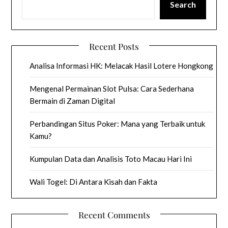
Search
Recent Posts
Analisa Informasi HK: Melacak Hasil Lotere Hongkong
Mengenal Permainan Slot Pulsa: Cara Sederhana
Bermain di Zaman Digital
Perbandingan Situs Poker: Mana yang Terbaik untuk
Kamu?
Kumpulan Data dan Analisis Toto Macau Hari Ini
Wali Togel: Di Antara Kisah dan Fakta
Recent Comments