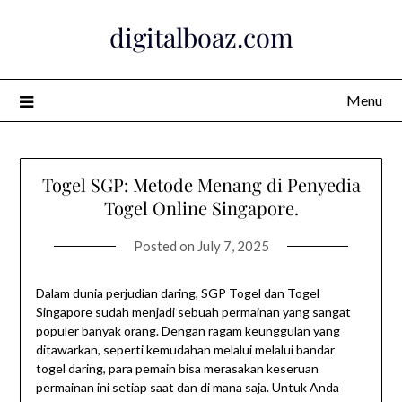
Skip
digitalboaz.com
to
content
Menu
Togel SGP: Metode Menang di Penyedia
Togel Online Singapore.
Posted on
July 7, 2025
Dalam dunia perjudian daring, SGP Togel dan Togel
Singapore sudah menjadi sebuah permainan yang sangat
populer banyak orang. Dengan ragam keunggulan yang
ditawarkan, seperti kemudahan melalui melalui bandar
togel daring, para pemain bisa merasakan keseruan
permainan ini setiap saat dan di mana saja. Untuk Anda