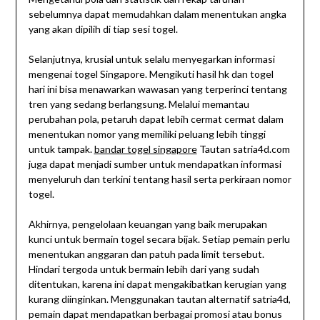
sebelumnya dapat memudahkan dalam menentukan angka
yang akan dipilih di tiap sesi togel.
Selanjutnya, krusial untuk selalu menyegarkan informasi
mengenai togel Singapore. Mengikuti hasil hk dan togel
hari ini bisa menawarkan wawasan yang terperinci tentang
tren yang sedang berlangsung. Melalui memantau
perubahan pola, petaruh dapat lebih cermat cermat dalam
menentukan nomor yang memiliki peluang lebih tinggi
untuk tampak.
bandar togel singapore
Tautan satria4d.com
juga dapat menjadi sumber untuk mendapatkan informasi
menyeluruh dan terkini tentang hasil serta perkiraan nomor
togel.
Akhirnya, pengelolaan keuangan yang baik merupakan
kunci untuk bermain togel secara bijak. Setiap pemain perlu
menentukan anggaran dan patuh pada limit tersebut.
Hindari tergoda untuk bermain lebih dari yang sudah
ditentukan, karena ini dapat mengakibatkan kerugian yang
kurang diinginkan. Menggunakan tautan alternatif satria4d,
pemain dapat mendapatkan berbagai promosi atau bonus