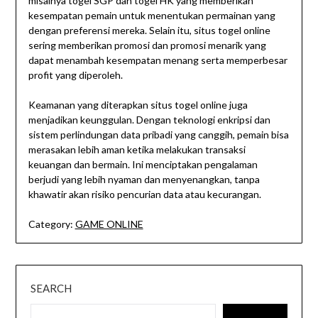
misalnya togel SGP dan togel HK yang memberikan
kesempatan pemain untuk menentukan permainan yang
dengan preferensi mereka. Selain itu, situs togel online
sering memberikan promosi dan promosi menarik yang
dapat menambah kesempatan menang serta memperbesar
profit yang diperoleh.
Keamanan yang diterapkan situs togel online juga
menjadikan keunggulan. Dengan teknologi enkripsi dan
sistem perlindungan data pribadi yang canggih, pemain bisa
merasakan lebih aman ketika melakukan transaksi
keuangan dan bermain. Ini menciptakan pengalaman
berjudi yang lebih nyaman dan menyenangkan, tanpa
khawatir akan risiko pencurian data atau kecurangan.
Category:
GAME ONLINE
SEARCH