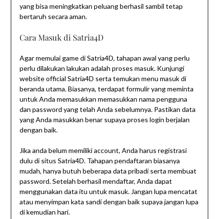
yang bisa meningkatkan peluang berhasil sambil tetap
bertaruh secara aman.
Cara Masuk di Satria4D
Agar memulai game di Satria4D, tahapan awal yang perlu
perlu dilakukan lakukan adalah proses masuk. Kunjungi
website official Satria4D serta temukan menu masuk di
beranda utama. Biasanya, terdapat formulir yang meminta
untuk Anda memasukkan memasukkan nama pengguna
dan password yang telah Anda sebelumnya. Pastikan data
yang Anda masukkan benar supaya proses login berjalan
dengan baik.
Jika anda belum memiliki account, Anda harus registrasi
dulu di situs Satria4D. Tahapan pendaftaran biasanya
mudah, hanya butuh beberapa data pribadi serta membuat
password. Setelah berhasil mendaftar, Anda dapat
menggunakan data itu untuk masuk. Jangan lupa mencatat
atau menyimpan kata sandi dengan baik supaya jangan lupa
di kemudian hari.