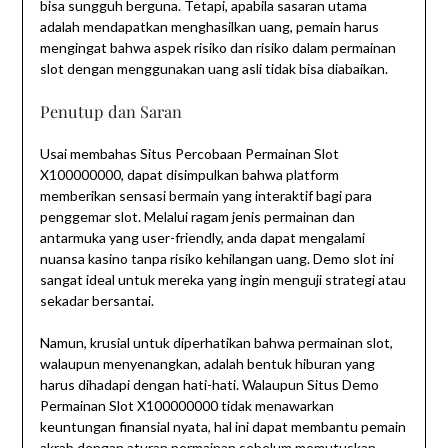
bisa sungguh berguna. Tetapi, apabila sasaran utama
adalah mendapatkan menghasilkan uang, pemain harus
mengingat bahwa aspek risiko dan risiko dalam permainan
slot dengan menggunakan uang asli tidak bisa diabaikan.
Penutup dan Saran
Usai membahas Situs Percobaan Permainan Slot
X100000000, dapat disimpulkan bahwa platform
memberikan sensasi bermain yang interaktif bagi para
penggemar slot. Melalui ragam jenis permainan dan
antarmuka yang user-friendly, anda dapat mengalami
nuansa kasino tanpa risiko kehilangan uang. Demo slot ini
sangat ideal untuk mereka yang ingin menguji strategi atau
sekadar bersantai.
Namun, krusial untuk diperhatikan bahwa permainan slot,
walaupun menyenangkan, adalah bentuk hiburan yang
harus dihadapi dengan hati-hati. Walaupun Situs Demo
Permainan Slot X100000000 tidak menawarkan
keuntungan finansial nyata, hal ini dapat membantu pemain
akrab dengan aturan permainan sebelum memutuskan