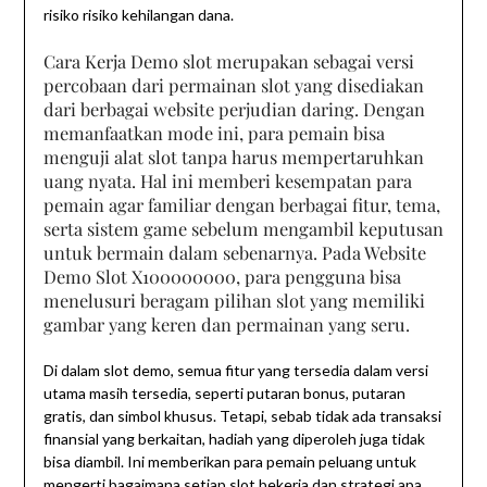
risiko risiko kehilangan dana.
Cara Kerja Demo slot merupakan sebagai versi
percobaan dari permainan slot yang disediakan
dari berbagai website perjudian daring. Dengan
memanfaatkan mode ini, para pemain bisa
menguji alat slot tanpa harus mempertaruhkan
uang nyata. Hal ini memberi kesempatan para
pemain agar familiar dengan berbagai fitur, tema,
serta sistem game sebelum mengambil keputusan
untuk bermain dalam sebenarnya. Pada Website
Demo Slot X100000000, para pengguna bisa
menelusuri beragam pilihan slot yang memiliki
gambar yang keren dan permainan yang seru.
Di dalam slot demo, semua fitur yang tersedia dalam versi
utama masih tersedia, seperti putaran bonus, putaran
gratis, dan simbol khusus. Tetapi, sebab tidak ada transaksi
finansial yang berkaitan, hadiah yang diperoleh juga tidak
bisa diambil. Ini memberikan para pemain peluang untuk
mengerti bagaimana setiap slot bekerja dan strategi apa