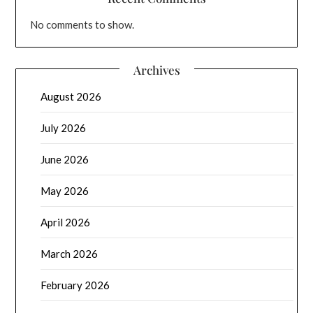
No comments to show.
Archives
August 2026
July 2026
June 2026
May 2026
April 2026
March 2026
February 2026