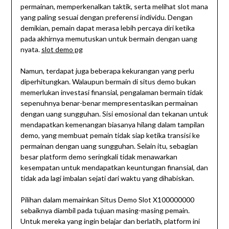
permainan, memperkenalkan taktik, serta melihat slot mana
yang paling sesuai dengan preferensi individu. Dengan
demikian, pemain dapat merasa lebih percaya diri ketika
pada akhirnya memutuskan untuk bermain dengan uang
nyata.
slot demo pg
Namun, terdapat juga beberapa kekurangan yang perlu
diperhitungkan. Walaupun bermain di situs demo bukan
memerlukan investasi finansial, pengalaman bermain tidak
sepenuhnya benar-benar mempresentasikan permainan
dengan uang sungguhan. Sisi emosional dan tekanan untuk
mendapatkan kemenangan biasanya hilang dalam tampilan
demo, yang membuat pemain tidak siap ketika transisi ke
permainan dengan uang sungguhan. Selain itu, sebagian
besar platform demo seringkali tidak menawarkan
kesempatan untuk mendapatkan keuntungan finansial, dan
tidak ada lagi imbalan sejati dari waktu yang dihabiskan.
Pilihan dalam memainkan Situs Demo Slot X100000000
sebaiknya diambil pada tujuan masing-masing pemain.
Untuk mereka yang ingin belajar dan berlatih, platform ini