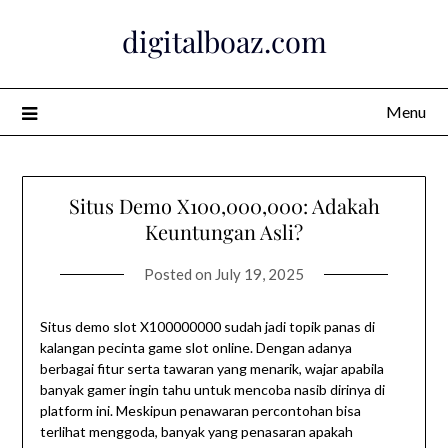
Skip
digitalboaz.com
to
content
Menu
Situs Demo X100,000,000: Adakah
Keuntungan Asli?
Posted on
July 19, 2025
Situs demo slot X100000000 sudah jadi topik panas di
kalangan pecinta game slot online. Dengan adanya
berbagai fitur serta tawaran yang menarik, wajar apabila
banyak gamer ingin tahu untuk mencoba nasib dirinya di
platform ini. Meskipun penawaran percontohan bisa
terlihat menggoda, banyak yang penasaran apakah