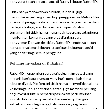
pengguna betah berlama-lama di Ruang Hiburan Rubah4D.
Tidak hanya menawarkan hiburan, Rubah4D juga
menciptakan peluang sosial bagi penggunanya. Melalui fitur
interaktif, pengguna dapat berinteraksi dengan pemain lain,
berbagi strategi, atau bahkan berkompetisi dalam
turnamen. Ini tidak hanya menambah keseruan, tetapi juga
membangun komunitas yang erat di antara para
penggemar. Dengan demikian, Rubah4D membawa bukan
hanya pengalaman hiburan, tetapi juga hubungan sosial
yang positif bagi semua pengguna.
Peluang Investasi di Rubah4D
Rubah4D menawarkan berbagai peluang investasi yang
menarik bagi para investor yang ingin merambah dunia
hiburan digital. Platform ini tidak hanya menyediakan akses
ke berbagai jenis permainan, tetapi juga memberi peluang
bagi investor untuk berpartisipasi dalam pertumbuhan
industri hiburan yang semakin berkembang. Dengan
kehadiran teknologi canggih dan inovasi yang terus