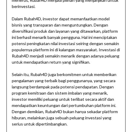
menerus, Rubah4D menjadi pilihan yang menjanjikan untuk
berinvestasi.
Dalam Rubah4D, investor dapat memanfaatkan model
bisnis yang transparan dan menguntungkan. Dengan
diversifikasi produk dan layanan yang ditawarkan, platform
ini berhasil menarik banyak pengguna. Hal ini menciptakan
potensi peningkatan nilai investasi seiring dengan semakin
populernya platform ini di kalangan masyarakat. Investasi di
Rubah4D menjadi semakin menarik dengan adanya peluang
untuk mendapatkan return yang signifikan.
Selain itu, Rubah4D juga berkomitmen untuk memberikan
pengalaman yang terbaik bagi penggunanya, yang secara
langsung berdampak pada potensi pendapatan. Dengan
program kemitraan dan sistem imbalan yang menarik,
investor memiliki peluang untuk terlibat secara aktif dan
mendapatkan keuntungan dari pertumbuhan platform ini.
Dengan demikian, Rubah4D bukan hanya sekadar platform
hiburan, melainkan juga sebuah peluang investasi yang
serius untuk dipertimbangkan.