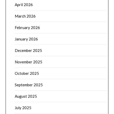
April 2026
March 2026
February 2026
January 2026
December 2025
November 2025
October 2025
September 2025
August 2025
July 2025