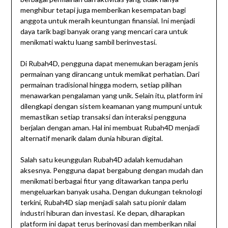
menghibur tetapi juga memberikan kesempatan bagi
anggota untuk meraih keuntungan finansial. Ini menjadi
daya tarik bagi banyak orang yang mencari cara untuk
menikmati waktu luang sambil berinvestasi.
Di Rubah4D, pengguna dapat menemukan beragam jenis
permainan yang dirancang untuk memikat perhatian. Dari
permainan tradisional hingga modern, setiap pilihan
menawarkan pengalaman yang unik. Selain itu, platform ini
dilengkapi dengan sistem keamanan yang mumpuni untuk
memastikan setiap transaksi dan interaksi pengguna
berjalan dengan aman. Hal ini membuat Rubah4D menjadi
alternatif menarik dalam dunia hiburan digital.
Salah satu keunggulan Rubah4D adalah kemudahan
aksesnya. Pengguna dapat bergabung dengan mudah dan
menikmati berbagai fitur yang ditawarkan tanpa perlu
mengeluarkan banyak usaha. Dengan dukungan teknologi
terkini, Rubah4D siap menjadi salah satu pionir dalam
industri hiburan dan investasi. Ke depan, diharapkan
platform ini dapat terus berinovasi dan memberikan nilai