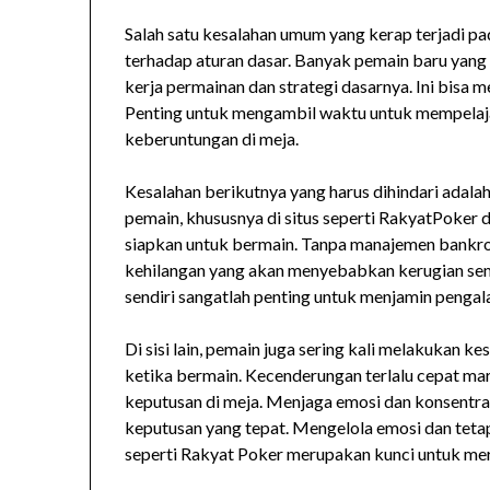
Salah satu kesalahan umum yang kerap terjadi 
terhadap aturan dasar. Banyak pemain baru yan
kerja permainan dan strategi dasarnya. Ini bis
Penting untuk mengambil waktu untuk mempelaj
keberuntungan di meja.
Kesalahan berikutnya yang harus dihindari adal
pemain, khususnya di situs seperti RakyatPoker
siapkan untuk bermain. Tanpa manajemen bankrol
kehilangan yang akan menyebabkan kerugian sema
sendiri sangatlah penting untuk menjamin pengal
Di sisi lain, pemain juga sering kali melakukan k
ketika bermain. Kecenderungan terlalu cepat m
keputusan di meja. Menjaga emosi dan konsentra
keputusan yang tepat. Mengelola emosi dan tetap
seperti Rakyat Poker merupakan kunci untuk me