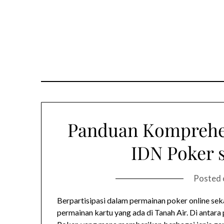
Skip
to
content
Panduan Komprehen
IDN Poker s
Posted
Berpartisipasi dalam permainan poker online se
permainan kartu yang ada di Tanah Air. Di antar