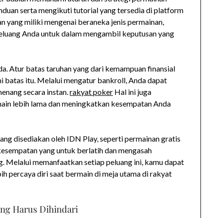
uan serta mengikuti tutorial yang tersedia di platform
n yang miliki mengenai beraneka jenis permainan,
peluang Anda untuk dalam mengambil keputusan yang
Anda. Atur batas taruhan yang dari kemampuan finansial
hi batas itu. Melalui mengatur bankroll, Anda dapat
enang secara instan.
rakyat poker
Hal ini juga
ain lebih lama dan meningkatkan kesempatan Anda
ang disediakan oleh IDN Play, seperti permainan gratis
 kesempatan yang untuk berlatih dan mengasah
g. Melalui memanfaatkan setiap peluang ini, kamu dapat
 percaya diri saat bermain di meja utama di rakyat
ng Harus Dihindari