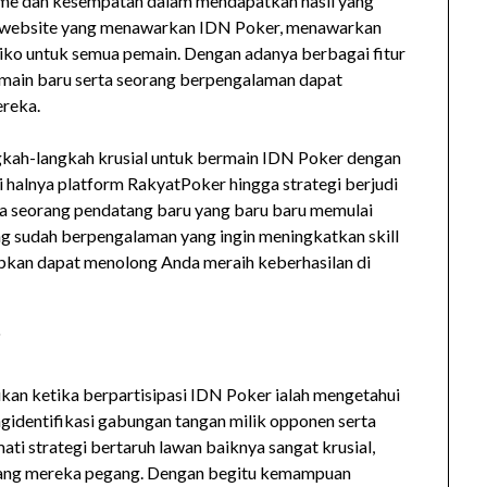
ame dan kesempatan dalam mendapatkan hasil yang
atu website yang menawarkan IDN Poker, menawarkan
isiko untuk semua pemain. Dengan adanya berbagai fitur
pemain baru serta seorang berpengalaman dapat
ereka.
ngkah-langkah krusial untuk bermain IDN Poker dengan
ti halnya platform RakyatPoker hingga strategi berjudi
nda seorang pendatang baru yang baru baru memulai
ng sudah berpengalaman yang ingin meningkatkan skill
rapkan dapat menolong Anda meraih keberhasilan di
N
ukan ketika berpartisipasi IDN Poker ialah mengetahui
dentifikasi gabungan tangan milik opponen serta
ti strategi bertaruh lawan baiknya sangat krusial,
 yang mereka pegang. Dengan begitu kemampuan