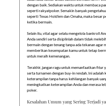
dengan baik. Sediakan waktu untuk membaca pand
seperti rakyatpoker. Semakin banyak pengetahua
seperti Texas Hold’em dan Omaha, maka besar 
ketika bermain.
Selain itu, vital agar selalu mengelola bankroll 
Anda sendiri serta disiplinlah dalam tidak melebi
bermain dengan tenang tanpa ada tekanan agar m
memberikan kesempatan kamu untuk tetap berm
untuk meraih kemenangan.
Terakhir, jangan ragu untuk memanfaatkan fitur y
serta turnamen dengan buy-in rendah. Ini adalah
keterampilan tanpa harus kehilangan banyak uan
meningkatkan keterampilan Anda dan merasa lebih
poker.
Kesalahan Umum yang Sering Terjadi ya