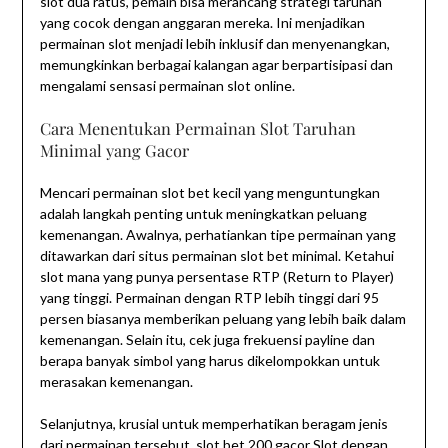
slot dua ratus, pemain bisa merancang strategi taruhan
yang cocok dengan anggaran mereka. Ini menjadikan
permainan slot menjadi lebih inklusif dan menyenangkan,
memungkinkan berbagai kalangan agar berpartisipasi dan
mengalami sensasi permainan slot online.
Cara Menentukan Permainan Slot Taruhan
Minimal yang Gacor
Mencari permainan slot bet kecil yang menguntungkan
adalah langkah penting untuk meningkatkan peluang
kemenangan. Awalnya, perhatiankan tipe permainan yang
ditawarkan dari situs permainan slot bet minimal. Ketahui
slot mana yang punya persentase RTP (Return to Player)
yang tinggi. Permainan dengan RTP lebih tinggi dari 95
persen biasanya memberikan peluang yang lebih baik dalam
kemenangan. Selain itu, cek juga frekuensi payline dan
berapa banyak simbol yang harus dikelompokkan untuk
merasakan kemenangan.
Selanjutnya, krusial untuk memperhatikan beragam jenis
dari permainan tersebut.
slot bet 200 gacor
Slot dengan