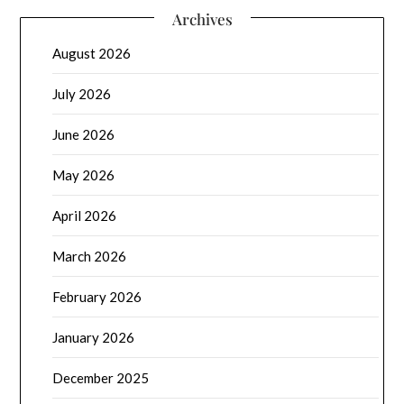
Archives
August 2026
July 2026
June 2026
May 2026
April 2026
March 2026
February 2026
January 2026
December 2025