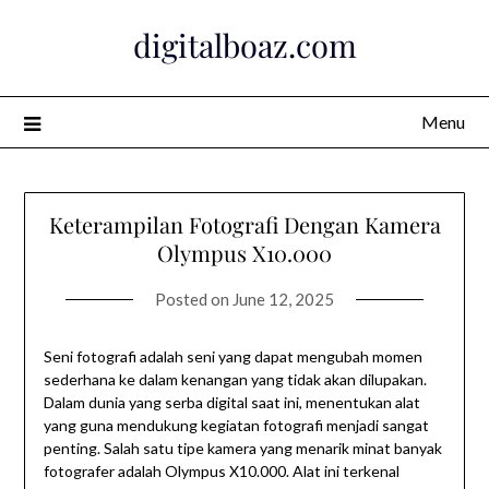
Skip
digitalboaz.com
to
content
Menu
Keterampilan Fotografi Dengan Kamera
Olympus X10.000
Posted on
June 12, 2025
Seni fotografi adalah seni yang dapat mengubah momen
sederhana ke dalam kenangan yang tidak akan dilupakan.
Dalam dunia yang serba digital saat ini, menentukan alat
yang guna mendukung kegiatan fotografi menjadi sangat
penting. Salah satu tipe kamera yang menarik minat banyak
fotografer adalah Olympus X10.000. Alat ini terkenal