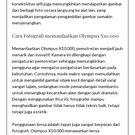
konektivitas wifi juga memungkinkan mendapatkan gambar
dan berbagi foto secara langsung ke alat lain, yang
menjadikan pengalaman pengambilan gambar semakin
menyenangkan.
Cara Fotografi memanfaatkan Olympus X10.000
Memanfaatkan Olympus X10.000, pemotretan menjadi jauh
menarik dan inovatif. Kamera ini dilengkapi dengan
pengaturan pemotretan sehingga memungkinkan
pengguna agar mengatur pengaturan berdasarkan pada
kebutuhan. Contohnya, mode makro sangat memudahkan
untuk mengambil gambar objek kecil dengan detail yang
sangat tajam, sedangkan mode pemandangan membantu
untuk menangkap kecantikan alam dengan jauh dramatis.
Dengan menggunakan fitur ini, fotografer mampu
menghasilkan gambar tidak hanya tidak teknis baik, tetapi
tetapi juga estetik.
Penggunaan lensa adalah tepat juga sangat berperan dari
fotografi. Olympus X10.000 menawarkan lensa