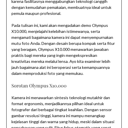
karena fasilitasnya menggabungkan teknologi canggih
dengan kemudahan pemakaian, membuatnya ideal untuk
pemula maupun profesional.
Pada tulisan ini, kami akan mengadakan demo Olympus
X10.000, menjelajahi kelebihan istimewanya, serta
mengamati bagaimana kamera ini dapat menyempurnakan
mutu foto Anda. Dengan desain berupa kompak serta fitur
yang beragam, Olympus X10.000 menawarkan jawaban
praktis bagi mereka yang ingin mengekspresikan
kreativitas mereka melalui lensa. Ayo kita examiner lebih
jauh bagaimana alat ini beroperasi serta kemampuannya
dalam memproduksi foto yang memukau.
Sorotan Olympus X10.000
Kamera ini menawarkan sintesis teknologi mutakhir dan
format ergonomis, menjadikannya pilihan ideal untuk
fotografer dari berbagai tingkat keahlian. Dengan sensor
gambar resolusi tinggi, kamera ini mampu menangkap
kejelasan tinggi dan warna yang hidup, meski dalam situasi
pencahayaan yang sulit. Fitur fokus otomatis yang cepat