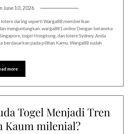
on
June 10, 2026
rm lotere daring seperti Warga88 memberikan
dan menguntungkan. warga881.online Dengan beraneka
l Singapore, togel Hongkong, dan lotere Sydney, Anda
a berdasarkan pada pilihan Kamu. Warga88 sudah
ead more
da Togel Menjadi Tren
n Kaum milenial?