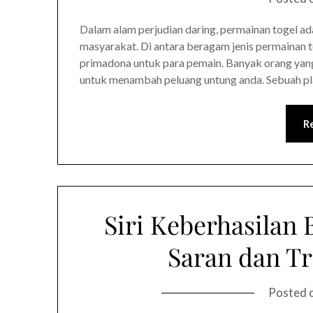
Dalam alam perjudian daring, permainan togel ad
masyarakat. Di antara beragam jenis permainan t
primadona untuk para pemain. Banyak orang yang
untuk menambah peluang untung anda. Sebuah pla
R
Siri Keberhasilan 
Saran dan Tri
Posted 