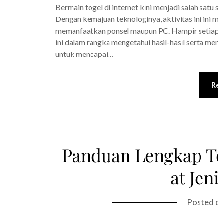
Bermain togel di internet kini menjadi salah satu
Dengan kemajuan teknologinya, aktivitas ini ini 
memanfaatkan ponsel maupun PC. Hampir setiap t
ini dalam rangka mengetahui hasil-hasil serta m
untuk mencapai…
R
Panduan Lengkap To
at Je
Posted 