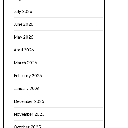
July 2026
June 2026
May 2026
April 2026
March 2026
February 2026
January 2026
December 2025
November 2025
October 2025