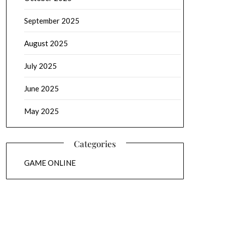
September 2025
August 2025
July 2025
June 2025
May 2025
Categories
GAME ONLINE